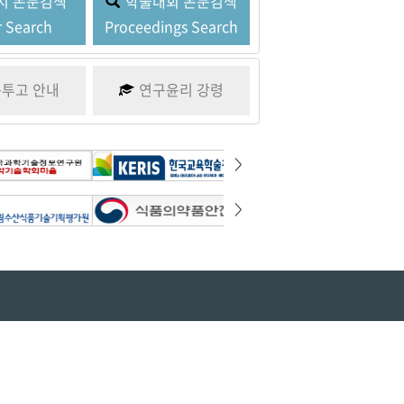
지
논문검색
학술대회
논문검색
 Search
Proceedings Search
문투고
안내
연구윤리
강령
>
>