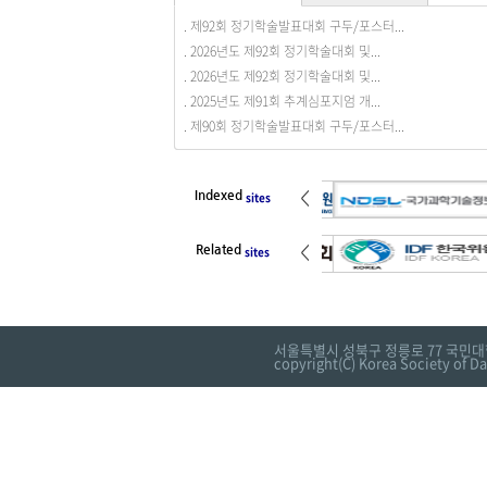
. 제92회 정기학술발표대회 구두/포스터...
. 회원동정을 등록합니다.
. 2026년도 제92회 정기학술대회 및...
. 2026년도 제92회 정기학술대회 및...
. 2025년도 제91회 추계심포지엄 개...
. 제90회 정기학술발표대회 구두/포스터...
Indexed
<
sites
Related
<
sites
서울특별시 성북구 정릉로 77 국민대
copyright(C) Korea Society of Da