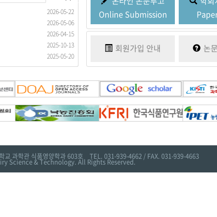
온라인
논문투고
학회
2026-05-22
2017-03-21
Online Submission
Paper
2026-05-06
2026-04-15
2025-10-13
회원가입
안내
논
2025-05-20
학교 과학관 식품영양학과 603호
TEL. 031-939-4662 / FAX. 031-939-4663
iry Science & Technology. All Rights Reserved.