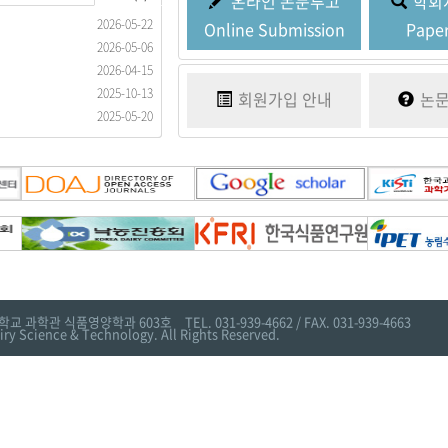
온라인
논문투고
학회
2026-05-22
2017-03-21
Online Submission
Paper
2026-05-06
2026-04-15
2025-10-13
회원가입
안내
논
2025-05-20
학교 과학관 식품영양학과 603호
TEL. 031-939-4662 / FAX. 031-939-4663
iry Science & Technology. All Rights Reserved.