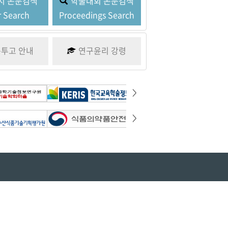
지
논문검색
학술대회
논문검색
 Search
Proceedings Search
문투고
안내
연구윤리
강령
>
>