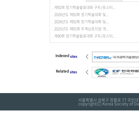
. 제92회 정기학술발표대회 구두/포스터...
. 회원동정을 등록합니다.
. 2026년도 제92회 정기학술대회 및...
. 2026년도 제92회 정기학술대회 및...
. 2025년도 제91회 추계심포지엄 개...
. 제90회 정기학술발표대회 구두/포스터...
Indexed
<
sites
Related
<
sites
서울특별시 성북구 정릉로 77 국민대
copyright(C) Korea Society of Da